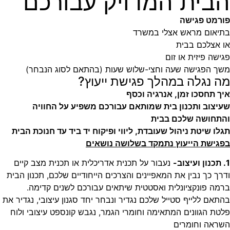
הבית המדויק עבורכם
פורמט פגישה
בתיאום מראש אצלי במשרד
או אצלכם בבית
פגישה פיזית או זום
משך הפגישה שעה וחצי-שלוש שעות (בהתאם לסוג הנבחר)
מה נגלה במהלך פגישת ייעוץ?
איך תחסכו זמן, אנרגיה וכסף
שעיצוב ותכנון בית שמותאם עבורכם משפיע על החוויה
והתחושה שלכם בבית
תגלו שיטת ניהול שעובדת, ליווי ופיקוח יד ביד עד חנוכת הבית
בפגישת הייעוץ נתמקד בשלושה נושאים
1. תכנון ועיצוב-
נעבור על תכנית אדריכלית או תכנית מצב קיים
ודרך כך נבין את המאפיינים והצרכים הייחודיים שלכם, תכנון הבית
ברמה פונקציונלית ואסטטית שיתאים עבורכם לשנים קדימה.
בהתאם ללייף סטייל שלכם נגדיר ונבחר יחד סגנון עיצובי, נגדיר את
פלטת הגוונים המתאימה וחומרי הגמר, נגבש קונספט עיצובי ולוח
השראה וחומרים