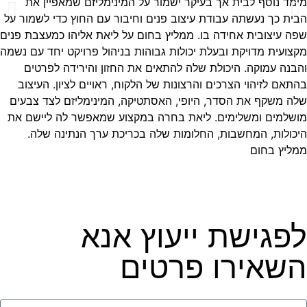
מימד נוסף לבית אך בעיקר ישמור על המינימליזם שמאפיין את
הבית כך נעשתה עבודת עיצוב פנים וחיבור עם החוץ כדי לשמור על
שפה עיצובית אחידה בו. ממליץ בחום על ליאת אליהו כמעצבת פנים
מקצועית מדויקת ובעלת יכולות גבוהות בניהול פרויקט יחד עם נשמה
והבנה עמוקה. היכולת שלה להתאים את החזון והירידה לפרטים
בהתאם לזיהוי הצרכים והרצונות של הלקוח, ראויים לציון. העיצוב
שלה משקף את הסדר, היופי, האסתטיקה, המינימליזם לצד צבעים
מושלמים ומשלימים. ליאת בחרה במקצוע שמאפשר לה ליישם את
היכולות, המחשבות, החלומות שלה בכריכת ערך הנתינה שלה.
ממליץ בחום
לפגישת ייעוץ אנא
השאירו פרטים