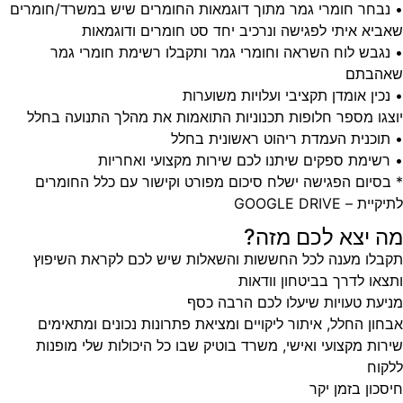
• נבחר חומרי גמר מתוך דוגמאות החומרים שיש במשרד/חומרים
שאביא איתי לפגישה ונרכיב יחד סט חומרים ודוגמאות
• נגבש לוח השראה וחומרי גמר ותקבלו רשימת חומרי גמר
שאהבתם
• נכין אומדן תקציבי ועלויות משוערות
יוצגו מספר חלופות תכנוניות התואמות את מהלך התנועה בחלל
• תוכנית העמדת ריהוט ראשונית בחלל
• רשימת ספקים שיתנו לכם שירות מקצועי ואחריות
* בסיום הפגישה ישלח סיכום מפורט וקישור עם כלל החומרים
לתיקיית – GOOGLE DRIVE
מה יצא לכם מזה?
תקבלו מענה לכל החששות והשאלות שיש לכם לקראת השיפוץ
ותצאו לדרך בביטחון וודאות
מניעת טעויות שיעלו לכם הרבה כסף
אבחון החלל, איתור ליקויים ומציאת פתרונות נכונים ומתאימים
שירות מקצועי ואישי, משרד בוטיק שבו כל היכולות שלי מופנות
ללקוח
חיסכון בזמן יקר